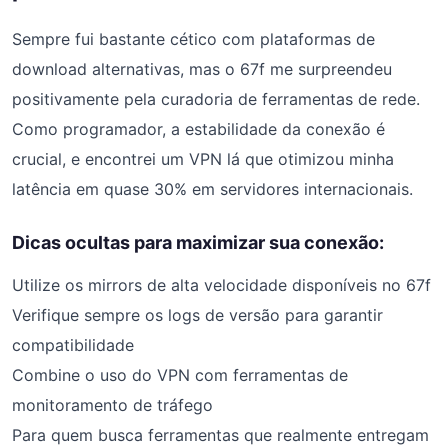
Sempre fui bastante cético com plataformas de
download alternativas, mas o 67f me surpreendeu
positivamente pela curadoria de ferramentas de rede.
Como programador, a estabilidade da conexão é
crucial, e encontrei um VPN lá que otimizou minha
latência em quase 30% em servidores internacionais.
Dicas ocultas para maximizar sua conexão:
Utilize os mirrors de alta velocidade disponíveis no 67f
Verifique sempre os logs de versão para garantir
compatibilidade
Combine o uso do VPN com ferramentas de
monitoramento de tráfego
Para quem busca ferramentas que realmente entregam